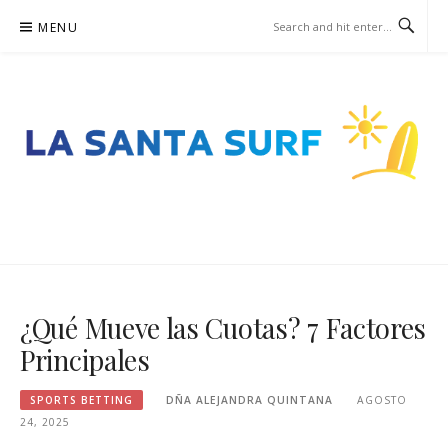
Skip
MENU
to
content
LASANTASURF.ES – SPORTS
BETTING
¿Qué Mueve las Cuotas? 7 Factores
Principales
SPORTS BETTING
DÑA ALEJANDRA QUINTANA
AGOSTO
24, 2025