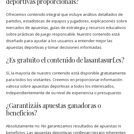
deportivas proporcionáis?
Ofrecemos contenido integral que incluye análisis detallados de
partidos, estadísticas de equipos y jugadores, explicaciones sobre
mercados de apuestas, guías de estrategia y recursos educativos
sobre prácticas de juego responsable. Nuestro contenido está
diseñado para ayudar a los usuarios a entender mejor las
apuestas deportivas y tomar decisiones informadas.
¿Es gratuito el contenido de lasantasurf.es?
Sí, la mayoría de nuestro contenido está disponible gratuitamente
para todos los visitantes. Creemos en proporcionar información
valiosa sobre apuestas deportivas a todos los interesados,
independientemente de su nivel de experiencia o presupuesto.
¿Garantizáis apuestas ganadoras o
beneficios?
Absolutamente no. No garantizamos resultados de apuestas ni
beneficios. Las apuestas deportivas conllevan riesgos inherentes