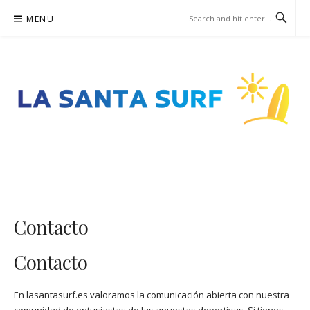
Skip
MENU
to
content
LASANTASURF.ES – SPORTS
BETTING
Contacto
Contacto
En lasantasurf.es valoramos la comunicación abierta con nuestra