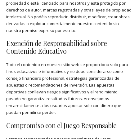
propiedad o está licenciado para nosotros y está protegido por
derechos de autor, marcas registradas y otras leyes de propiedad
intelectual. No podéis reproducir, distribuir, modificar, crear obras
derivadas o explotar comercialmente nuestro contenido sin
nuestro permiso expreso por escrito.
Exención de Responsabilidad sobre
Contenido Educativo
Todo el contenido en nuestro sitio web se proporciona solo para
fines educativos e informativos y no debe considerarse como
consejo financiero profesional, estrategias garantizadas de
apuestas o recomendaciones de inversión. Las apuestas
deportivas conllevan riesgos significativos y el rendimiento
pasado no garantiza resultados futuros. Aconsejamos
encarecidamente a los usuarios apostar solo con dinero que
puedan permitirse perder.
Compromiso con el Juego Responsable