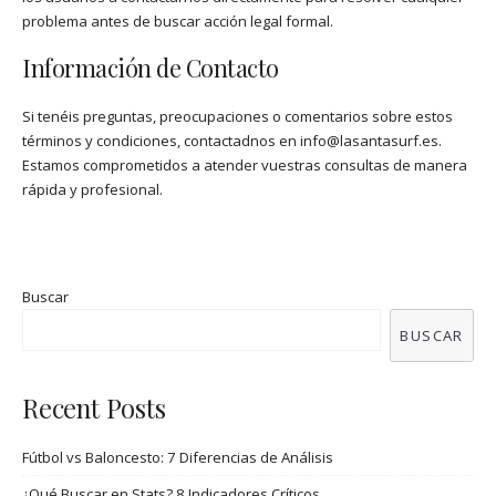
problema antes de buscar acción legal formal.
Información de Contacto
Si tenéis preguntas, preocupaciones o comentarios sobre estos
términos y condiciones, contactadnos en
info@lasantasurf.es
.
Estamos comprometidos a atender vuestras consultas de manera
rápida y profesional.
Buscar
BUSCAR
Recent Posts
Fútbol vs Baloncesto: 7 Diferencias de Análisis
¿Qué Buscar en Stats? 8 Indicadores Críticos