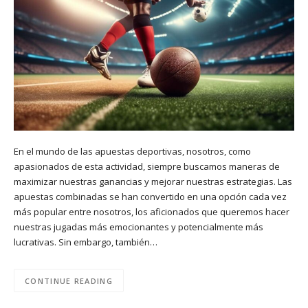
En el mundo de las apuestas deportivas, nosotros, como
apasionados de esta actividad, siempre buscamos maneras de
maximizar nuestras ganancias y mejorar nuestras estrategias. Las
apuestas combinadas se han convertido en una opción cada vez
más popular entre nosotros, los aficionados que queremos hacer
nuestras jugadas más emocionantes y potencialmente más
lucrativas. Sin embargo, también…
CONTINUE READING