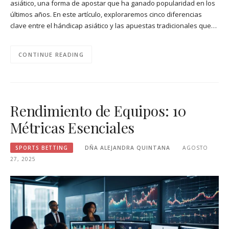
asiático, una forma de apostar que ha ganado popularidad en los
últimos años. En este artículo, exploraremos cinco diferencias
clave entre el hándicap asiático y las apuestas tradicionales que…
CONTINUE READING
Rendimiento de Equipos: 10
Métricas Esenciales
SPORTS BETTING
DÑA ALEJANDRA QUINTANA
AGOSTO
27, 2025