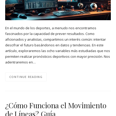
En el mundo de los deportes, a menudo nos encontramos
fascinados por la capacidad de prever resultados. Como
aficionados y analistas, compartimos un interés común: intentar
descifrar el futuro basándonos en datos y tendencias. En este
artículo, exploraremos las ocho variables más estudiadas que nos
permiten realizar pronósticos deportivos con mayor precisión. Nos
adentraremos en…
CONTINUE READING
¿Cómo Funciona el Movimiento
de Líneas? Guía