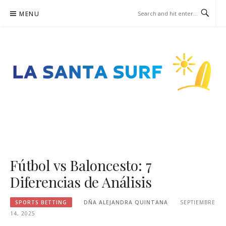
Skip
MENU
to
content
LASANTASURF.ES – SPORTS
BETTING
Fútbol vs Baloncesto: 7
Diferencias de Análisis
SPORTS BETTING
DÑA ALEJANDRA QUINTANA
SEPTIEMBRE
14, 2025