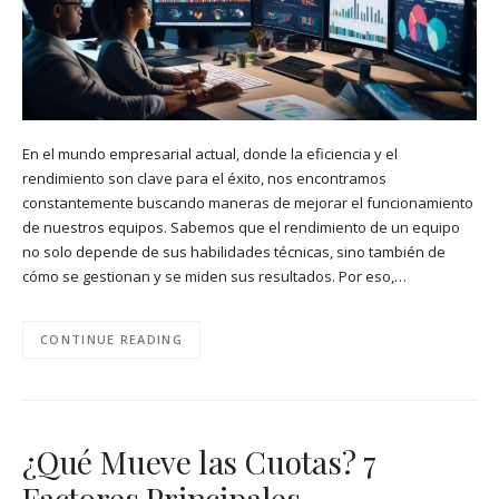
En el mundo empresarial actual, donde la eficiencia y el
rendimiento son clave para el éxito, nos encontramos
constantemente buscando maneras de mejorar el funcionamiento
de nuestros equipos. Sabemos que el rendimiento de un equipo
no solo depende de sus habilidades técnicas, sino también de
cómo se gestionan y se miden sus resultados. Por eso,…
CONTINUE READING
¿Qué Mueve las Cuotas? 7
Factores Principales