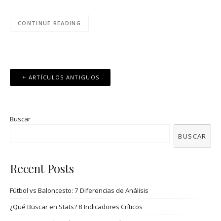
CONTINUE READING
Navegación
ARTÍCULOS ANTIGUOS
de
entradas
Buscar
BUSCAR
Recent Posts
Fútbol vs Baloncesto: 7 Diferencias de Análisis
¿Qué Buscar en Stats? 8 Indicadores Críticos