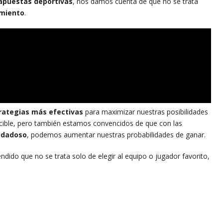
apuestas deportivas
, nos damos cuenta de que no se trata
imiento
.
rategias más efectivas
para maximizar nuestras posibilidades
cible, pero también estamos convencidos de que con las
uidadoso
, podemos aumentar nuestras probabilidades de ganar.
ndido que no se trata solo de elegir al equipo o jugador favorito,