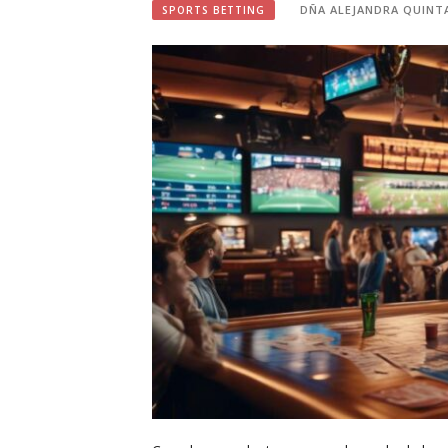
DÑA ALEJANDRA QUINT
SPORTS BETTING