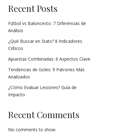
Recent Posts
Fútbol vs Baloncesto: 7 Diferencias de
Análisis
¿Qué Buscar en Stats? 8 Indicadores
Críticos
Apuestas Combinadas: 6 Aspectos Clave
Tendencias de Goles: 9 Patrones Más
Analizados
¿Cómo Evaluar Lesiones? Guía de
Impacto
Recent Comments
No comments to show.