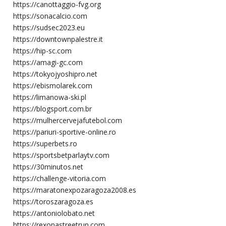
https://canottaggio-fvg.org
https://sonacalcio.com
https://sudsec2023.eu
https://downtownpalestre.it
https://hip-sc.com
https://amagi-gc.com
https://tokyojyoshipro.net
https://ebismolarek.com
https://limanowa-ski.pl
https://blogsport.com.br
https://mulhercervejafutebol.com
https://pariuri-sportive-online.ro
https://superbets.ro
https://sportsbetparlaytv.com
https://30minutos.net
https://challenge-vitoria.com
https://maratonexpozaragoza2008.es
https://toroszaragoza.es
https://antoniolobato.net
https://rexonastreetrun.com