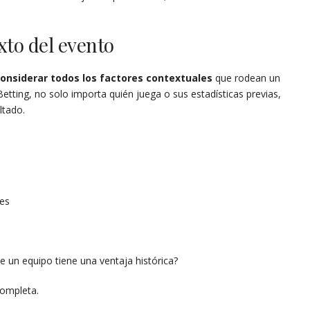
xto del evento
nsiderar todos los factores contextuales
que rodean un
etting, no solo importa quién juega o sus estadísticas previas,
ltado.
res
e un equipo tiene una ventaja histórica?
completa.