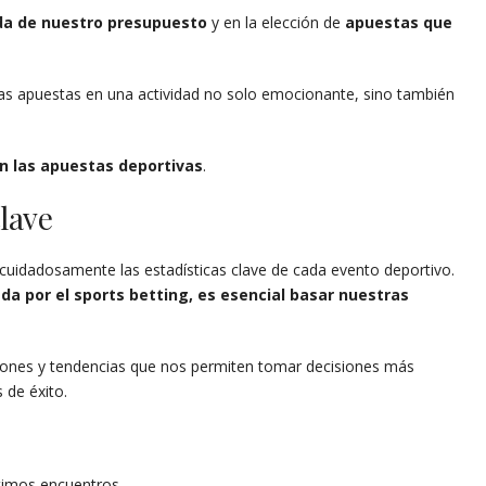
da de nuestro presupuesto
y en la elección de
apuestas que
as apuestas en una actividad no solo emocionante, sino también
en las apuestas deportivas
.
clave
cuidadosamente las estadísticas clave de cada evento deportivo.
 por el sports betting, es esencial basar nuestras
patrones y tendencias que nos permiten tomar decisiones más
 de éxito.
ltimos encuentros