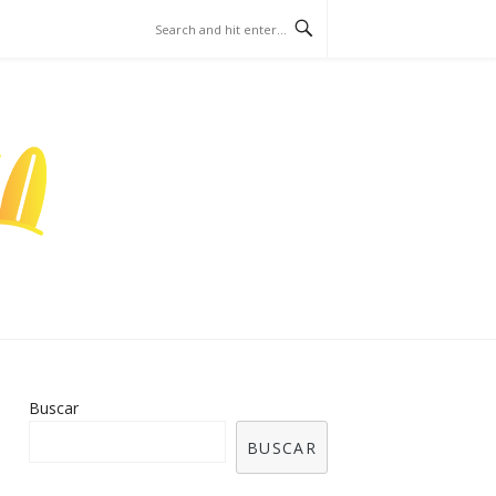
ETTING
Buscar
BUSCAR