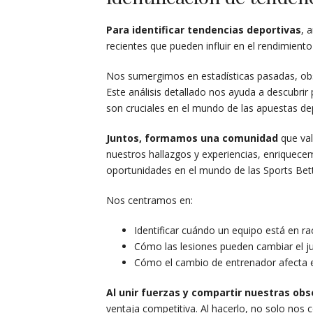
Para identificar tendencias deportivas
, 
recientes que pueden influir en el rendimiento
Nos sumergimos en estadísticas pasadas, ob
Este análisis detallado nos ayuda a descubrir
son cruciales en el mundo de las apuestas de
Juntos, formamos una comunidad
que val
nuestros hallazgos y experiencias, enriquec
oportunidades en el mundo de las Sports Bett
Nos centramos en:
Identificar cuándo un equipo está en ra
Cómo las lesiones pueden cambiar el j
Cómo el cambio de entrenador afecta e
Al unir fuerzas y compartir nuestras ob
ventaja competitiva. Al hacerlo, no solo no