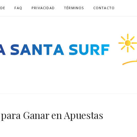
 DE
FAQ
PRIVACIDAD
TÉRMINOS
CONTACTO
F.ES – SPORTS B
s para Ganar en Apuestas